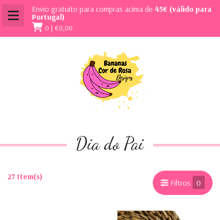
Envio gratuito para compras acima de
45€ (válido para
Portugal)
0 |
€0,00
Dia do Pai
27 Item(s)
Filtros
0