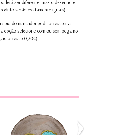
 poderá ser diferente, mas o desenho e
 produto serão exatamente iguais)
anuseio do marcador pode acrescentar
ta opção selecione com ou sem pega no
ção acresce 0,30€).
Cortador Cavalo
Cortador Burro