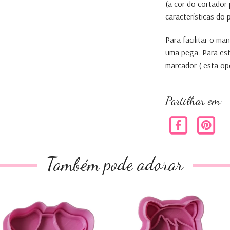
(a cor do cortador
características do
Para facilitar o m
uma pega. Para es
marcador ( esta op
Partilhar em:
Também pode adorar
Cortador Porco
Cortador cavalo