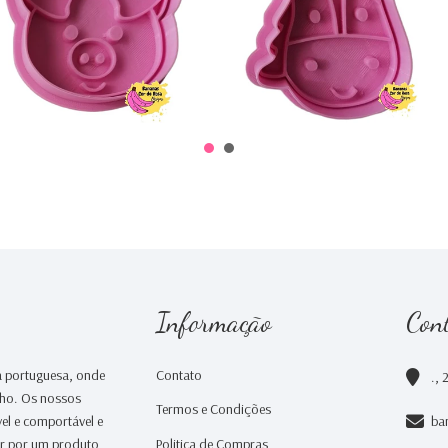
€0,00
€0,00
Informação
Con
 portuguesa, onde
Contato
., 
nho. Os nossos
Termos e Condições
el e comportável e
ba
ar por um produto
Politica de Compras