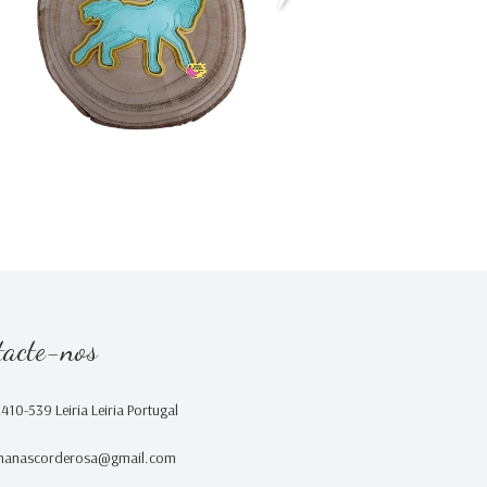
€0,00
€0,00
tacte-nos
2410-539 Leiria Leiria Portugal
nanascorderosa@gmail.com