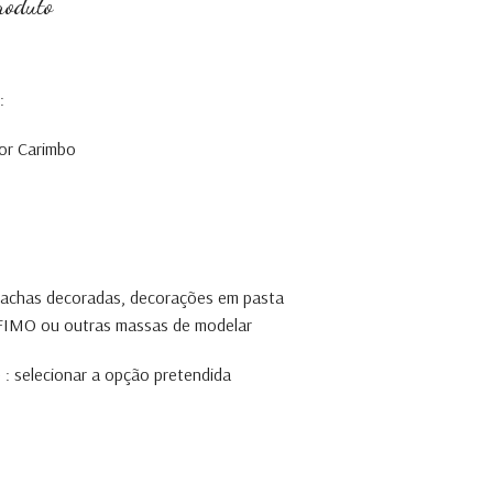
roduto
i
:
or Carimbo
olachas decoradas, decorações em pasta
, FIMO ou outras massas de modelar
 : selecionar a opção pretendida