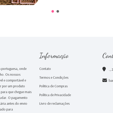
Informação
Con
 portuguesa, onde
Contato
., 
nho. Os nossos
Termos e Condições
el e comportável e
ba
ar por um produto
Politica de Compras
a para que chegue mais
Política de Privacidade
judar. O pagamento
ária antes do envio
Livro de reclamações
iado para