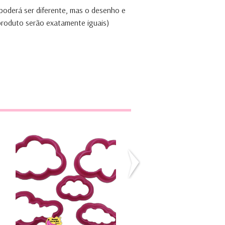
 poderá ser diferente, mas o desenho e
 produto serão exatamente iguais)
Nuvens - conjunto
Conjunto Mickey
de 5
(Tamanho mi...
€2,60
€6,80