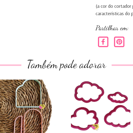
(a cor do cortador
características do
Partilhar em:
Também pode adorar
Duplo Arco
Nuvens - conjunto
de 4
€3,60
€2,60