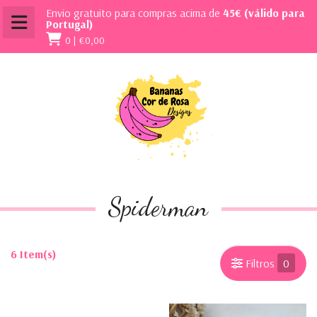
Envio gratuito para compras acima de
45€ (válido para
Portugal)
0 |
€0,00
Spiderman
6 Item(s)
Filtros
0