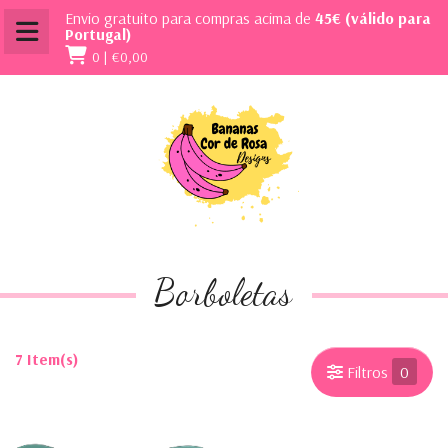
Envio gratuito para compras acima de
45€ (válido para
Portugal)
0 |
€0,00
Borboletas
7 Item(s)
Filtros
0