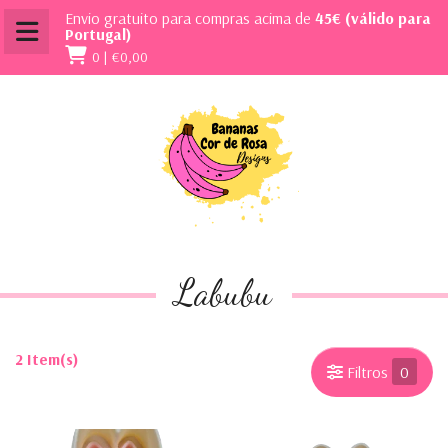
Envio gratuito para compras acima de
45€ (válido para
Portugal)
0 |
€0,00
Labubu
2 Item(s)
Filtros
0