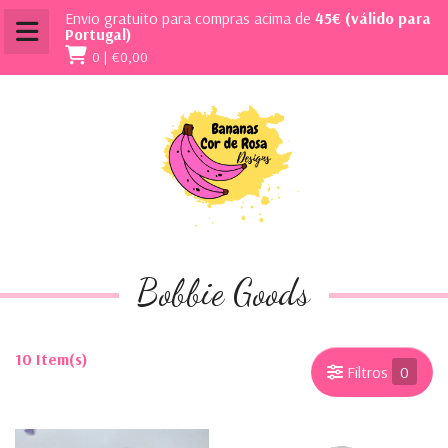
Envio gratuito para compras acima de
45€ (válido para
Portugal)
0 |
€0,00
Bobbie Goods
10 Item(s)
Filtros
0