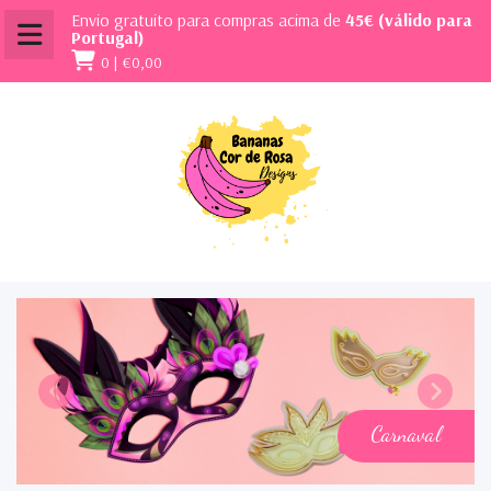
Envio gratuito para compras acima de
45€ (válido para
Portugal)
0 |
€0,00
Carnaval