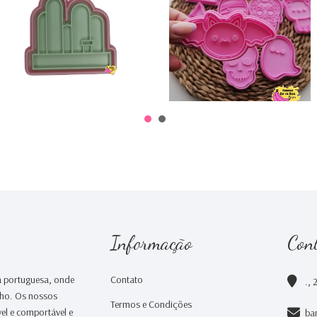
€5,00
€0,00
Informação
Con
 portuguesa, onde
Contato
., 
nho. Os nossos
Termos e Condições
el e comportável e
ba