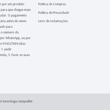
ar por um produto
Politica de Compras
a para que chegue mais
Política de Privacidade
judar. O pagamento
ária antes do envio
Livro de reclamações
iado para
 o número da
 por WhatsApp, ou por
te 914527484 (dias
 1- pedir
nda, 3- fazer as suas
m tecnologia Jumpseller
.