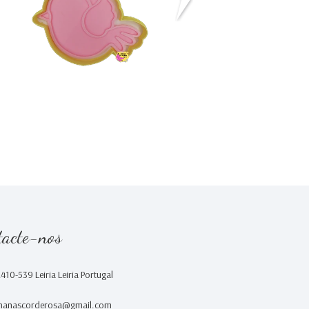
€4,20
€4,30
tacte-nos
2410-539 Leiria Leiria Portugal
nanascorderosa@gmail.com