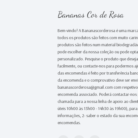
Bananas Cor de Rosa
Bem-vindo! A Bananascorderosa é uma marca
todos os produtos são feitos com muito cari
produtos são feitos num material biodegradáv
pode escolher da nossa coleção ou pode opt
personalizado. Pesquise o produto que desej
facilmente, ou contacte-nos para podermos a
das encomendas é feito por transferência banc
da encomenda e o comprovativo deve ser env
bananascorderosa@gmail.com com respetivo
encomenda associado. Poderá contactar-nos
chamada para a nossa linha de apoio ao clien
úteis 10h00 às 13h00 - 14h30 às 19h00), para:
informações, 2- saber o estado da sua encome
encomendas.