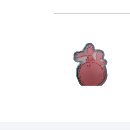
Planeta com
principezinho
€4,30