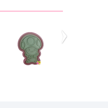
Toad Cogumelo
Yoshi Dinossauro
€4,60
€5,00