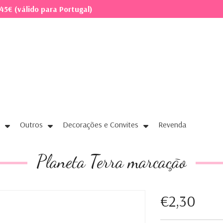
45€ (válido para Portugal)
Outros
Decorações e Convites
Revenda
Planeta Terra marcação
€2,30