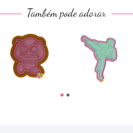
Também pode adorar
Cogumelo Gomba
Judoca 3
€4,50
€3,40