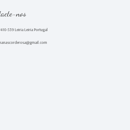
tacte-nos
2410-539 Leiria Leiria Portugal
nanascorderosa@gmail.com