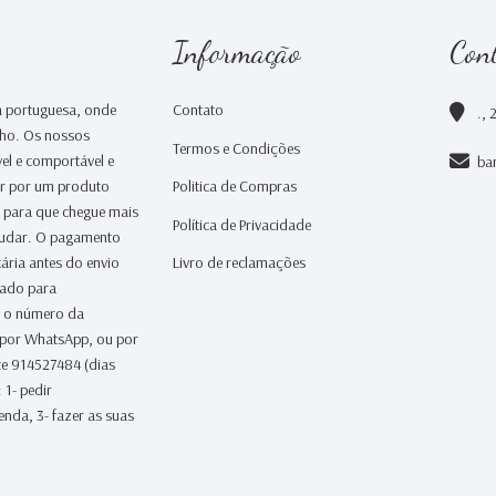
Informação
Con
 portuguesa, onde
Contato
., 
nho. Os nossos
Termos e Condições
el e comportável e
ba
ar por um produto
Politica de Compras
a para que chegue mais
Política de Privacidade
judar. O pagamento
ária antes do envio
Livro de reclamações
iado para
 o número da
 por WhatsApp, ou por
te 914527484 (dias
 1- pedir
nda, 3- fazer as suas