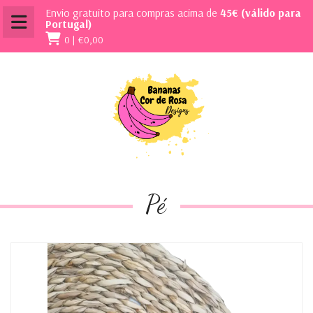
Envio gratuito para compras acima de
45€ (válido para
Portugal)
0 |
€0,00
Pé