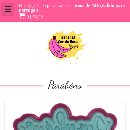
Envio gratuito para compras acima de
45€ (válido para
Portugal)
0 |
€0,00
Parabéns