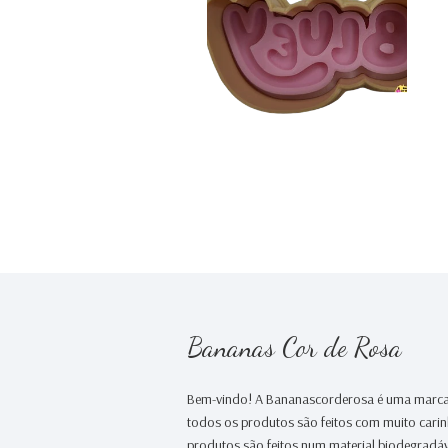
€0,00
Bananas Cor de Rosa
Bem-vindo! A Bananascorderosa é uma marca
todos os produtos são feitos com muito cari
produtos são feitos num material biodegradáv