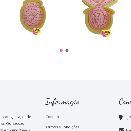
€0,00
€0,00
Informação
Con
 portuguesa, onde
Contato
., 
nho. Os nossos
Termos e Condições
el e comportável e
ba