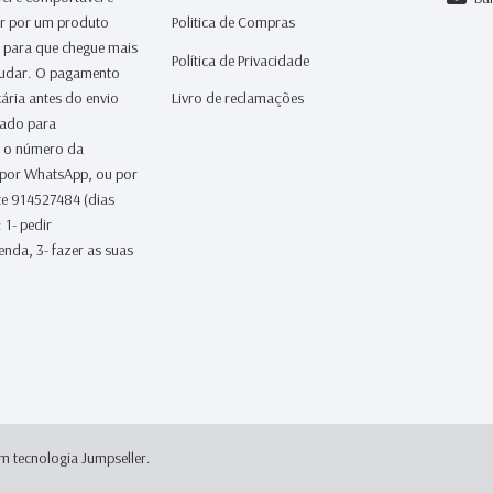
ar por um produto
Politica de Compras
a para que chegue mais
Política de Privacidade
judar. O pagamento
ária antes do envio
Livro de reclamações
iado para
 o número da
 por WhatsApp, ou por
te 914527484 (dias
 1- pedir
nda, 3- fazer as suas
m tecnologia Jumpseller
.