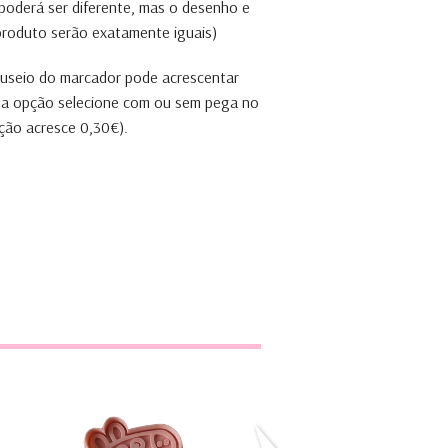
 poderá ser diferente, mas o desenho e
 produto serão exatamente iguais)
anuseio do marcador pode acrescentar
ta opção selecione com ou sem pega no
ção acresce 0,30€).
Porquinha Peppa
Brontosauros