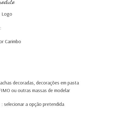
roduto
t Logo
:
or Carimbo
olachas decoradas, decorações em pasta
, FIMO ou outras massas de modelar
 : selecionar a opção pretendida