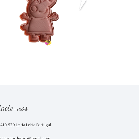
€0,00
€0,00
tacte-nos
2410-539 Leiria Leiria Portugal
nanascorderosa@gmail.com