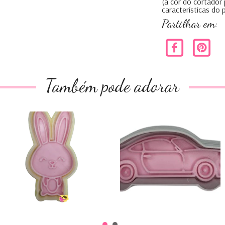
(a cor do cortador
características do
Partilhar em:
Também pode adorar
Coelho
Porche
€0,00
€0,00