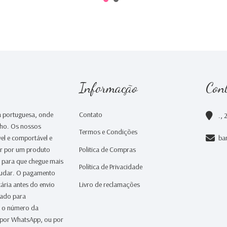
Informação
Con
 portuguesa, onde
Contato
., 
nho. Os nossos
Termos e Condições
el e comportável e
ba
ar por um produto
Politica de Compras
a para que chegue mais
Política de Privacidade
judar. O pagamento
ária antes do envio
Livro de reclamações
iado para
 o número da
 por WhatsApp, ou por