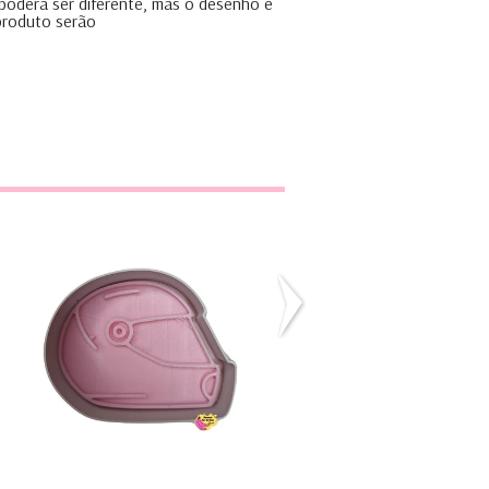
 poderá ser diferente, mas o desenho e
 produto serão
Capacete
Ancora
€0,00
€1,70