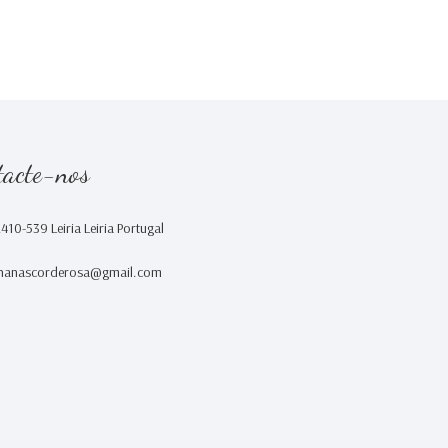
tacte-nos
2410-539 Leiria Leiria Portugal
nanascorderosa@gmail.com