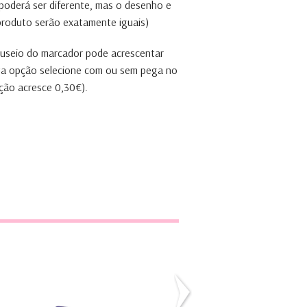
 poderá ser diferente, mas o desenho e
 produto serão exatamente iguais)
anuseio do marcador pode acrescentar
ta opção selecione com ou sem pega no
ção acresce 0,30€).
Gato
Pintainho ovo