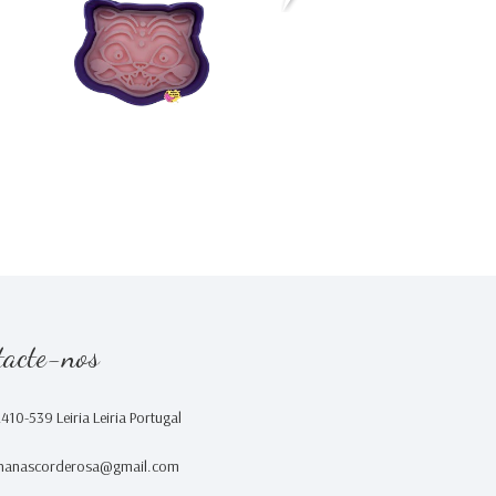
€0,00
€0,00
tacte-nos
2410-539 Leiria Leiria Portugal
nanascorderosa@gmail.com