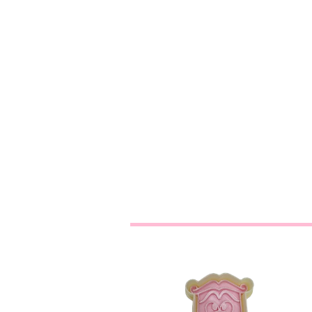
Maçaneta Alice no
Pais das ...