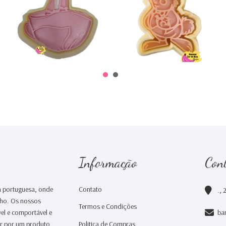
€0,00
€0,00
Informação
Con
 portuguesa, onde
Contato
., 
nho. Os nossos
Termos e Condições
el e comportável e
ba
ar por um produto
Politica de Compras