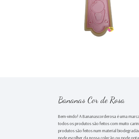
€0,00
Bananas Cor de Rosa
Bem-vindo! A Bananascorderosa é uma marca
todos os produtos são feitos com muito cari
produtos são feitos num material biodegradáv
pode escolher da nossa coleção ou pode opt