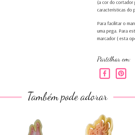
(a cor do cortador
características do
Para facilitar o m
uma pega. Para es
marcador ( esta op
Partilhar em:
Também pode adorar
Chávena Alice no
Coelho - Alice No
Pais das ...
Pais das ...