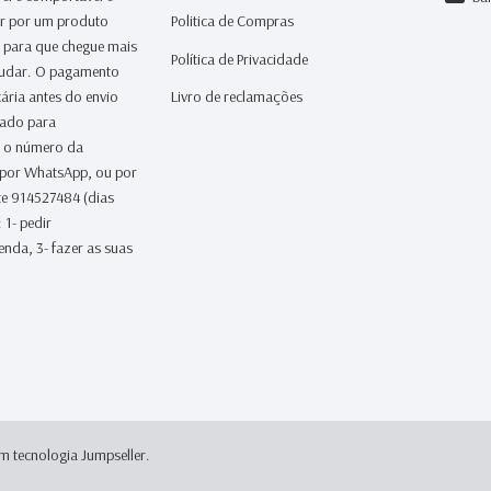
ar por um produto
Politica de Compras
a para que chegue mais
Política de Privacidade
judar. O pagamento
ária antes do envio
Livro de reclamações
iado para
 o número da
 por WhatsApp, ou por
te 914527484 (dias
 1- pedir
nda, 3- fazer as suas
m tecnologia Jumpseller
.