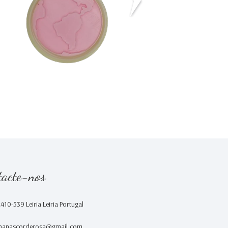
€2,30
€0,00
tacte-nos
2410-539 Leiria Leiria Portugal
nanascorderosa@gmail.com