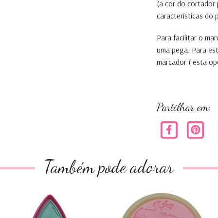
(a cor do cortador
características do
Para facilitar o m
uma pega. Para es
marcador ( esta op
Partilhar em:
Também pode adorar
Foguetão 2
Planeta Terra