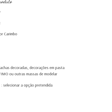
roduto
o
:
or Carimbo
olachas decoradas, decorações em pasta
, FIMO ou outras massas de modelar
 : selecionar a opção pretendida