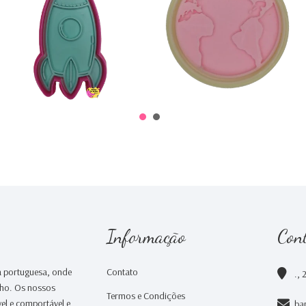
€0,00
€2,40
Informação
Con
 portuguesa, onde
Contato
., 
nho. Os nossos
Termos e Condições
el e comportável e
ba