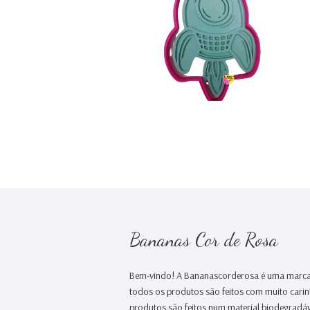
€0,00
Bananas Cor de Rosa
Bem-vindo! A Bananascorderosa é uma marca
todos os produtos são feitos com muito cari
produtos são feitos num material biodegradáv