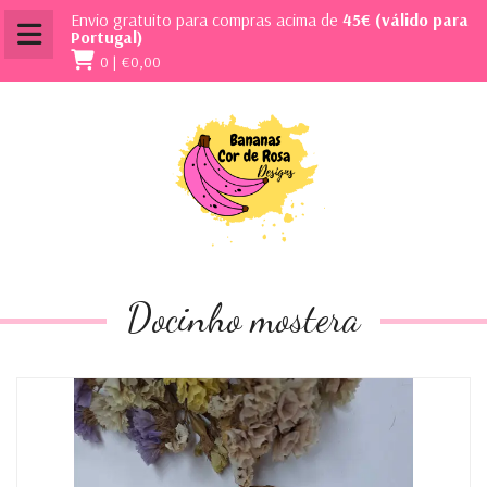
Envio gratuito para compras acima de
45€ (válido para
Portugal)
0 |
€0,00
Docinho mostera