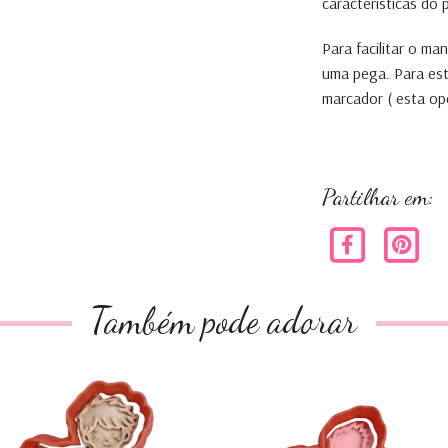
características do
Para facilitar o m
uma pega. Para es
marcador ( esta op
homem aran
Partilhar em:
Também pode adorar
Pincepezinho
Cortador Raposa e
Pincepezi...