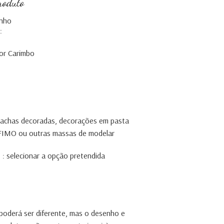
roduto
inho
:
or Carimbo
olachas decoradas, decorações em pasta
, FIMO ou outras massas de modelar
 : selecionar a opção pretendida
 poderá ser diferente, mas o desenho e