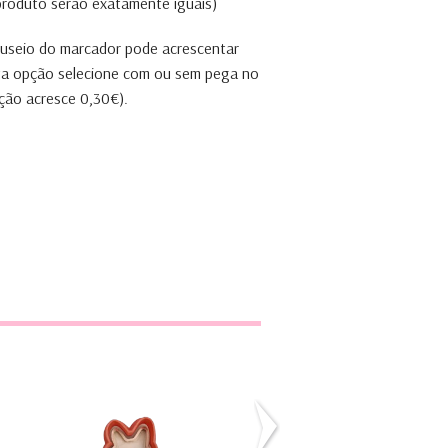
 produto serão exatamente iguais)
anuseio do marcador pode acrescentar
ta opção selecione com ou sem pega no
ção acresce 0,30€).
s
ha
Cortador Raposa
Sebastião