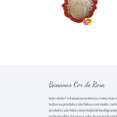
€0,00
Bananas Cor de Rosa
Bem-vindo! A Bananascorderosa é uma marca
todos os produtos são feitos com muito cari
produtos são feitos num material biodegradáv
pode escolher da nossa coleção ou pode opt