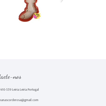
€0,00
€0,00
tacte-nos
2410-539 Leiria Leiria Portugal
nanascorderosa@gmail.com