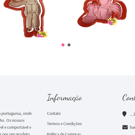
€0,00
€0,00
Informação
Con
 portuguesa, onde
Contato
., 
nho. Os nossos
Termos e Condições
el e comportável e
ba
ar por um produto
Politica de Compras