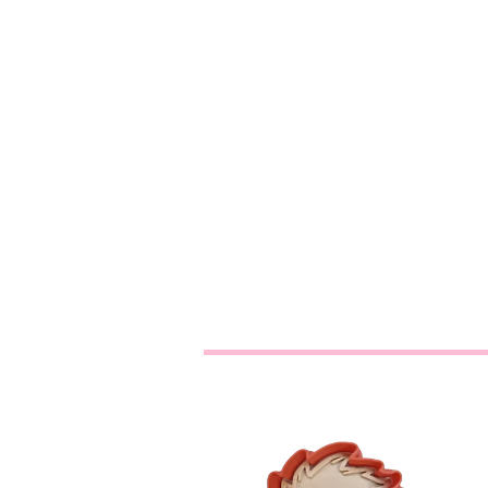
Cortador Cara
Pincepezinho