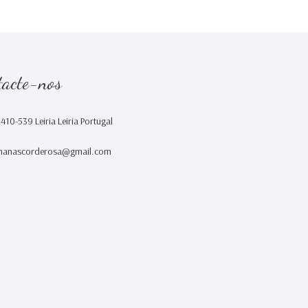
tacte-nos
2410-539 Leiria Leiria Portugal
nanascorderosa@gmail.com