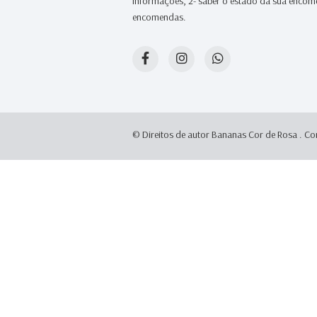
informações, 2- saber o estado da sua encome
encomendas.
© Direitos de autor Bananas Cor de Rosa .
Co