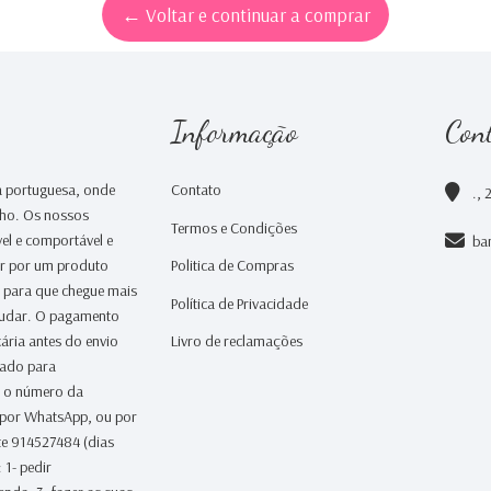
← Voltar e continuar a comprar
Informação
Con
 portuguesa, onde
Contato
., 
nho. Os nossos
Termos e Condições
el e comportável e
ba
ar por um produto
Politica de Compras
a para que chegue mais
Política de Privacidade
judar. O pagamento
ária antes do envio
Livro de reclamações
iado para
 o número da
 por WhatsApp, ou por
te 914527484 (dias
 1- pedir