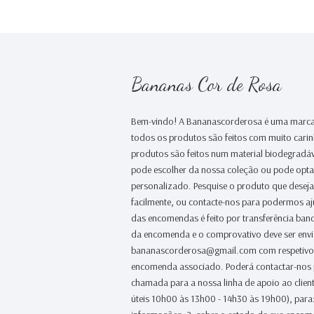
Bananas Cor de Rosa
Bem-vindo! A Bananascorderosa é uma marca
todos os produtos são feitos com muito cari
produtos são feitos num material biodegradáv
pode escolher da nossa coleção ou pode opt
personalizado. Pesquise o produto que desej
facilmente, ou contacte-nos para podermos a
das encomendas é feito por transferência banc
da encomenda e o comprovativo deve ser env
bananascorderosa@gmail.com com respetivo
encomenda associado. Poderá contactar-nos
chamada para a nossa linha de apoio ao clien
úteis 10h00 às 13h00 - 14h30 às 19h00), para: