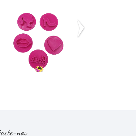
Carimbo Barbie 2
Carimbos Bluey
€5,20
€5,20
tacte-nos