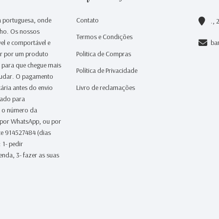
 portuguesa, onde
Contato
., 
nho. Os nossos
Termos e Condições
el e comportável e
ba
ar por um produto
Politica de Compras
a para que chegue mais
Política de Privacidade
judar. O pagamento
ária antes do envio
Livro de reclamações
iado para
 o número da
 por WhatsApp, ou por
te 914527484 (dias
 1- pedir
nda, 3- fazer as suas