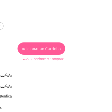
←ou Continue a Comprar
roduto
roduto
Benfica
es