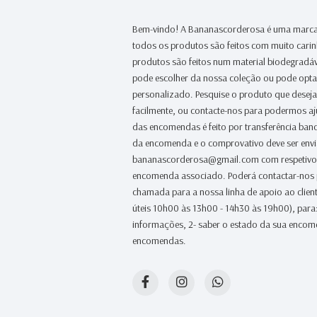
Bem-vindo! A Bananascorderosa é uma marca
todos os produtos são feitos com muito cari
produtos são feitos num material biodegradáv
pode escolher da nossa coleção ou pode opt
personalizado. Pesquise o produto que desej
facilmente, ou contacte-nos para podermos a
das encomendas é feito por transferência banc
da encomenda e o comprovativo deve ser env
bananascorderosa@gmail.com com respetivo
encomenda associado. Poderá contactar-nos
chamada para a nossa linha de apoio ao clien
úteis 10h00 às 13h00 - 14h30 às 19h00), para:
informações, 2- saber o estado da sua encome
encomendas.