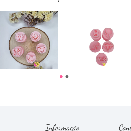
Carimbo
Carimbo Barbie 1
Brigadeiro
€5,20
Borboletas
€6,30
Informação
Con