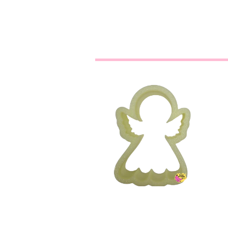
Anjo
€2,10