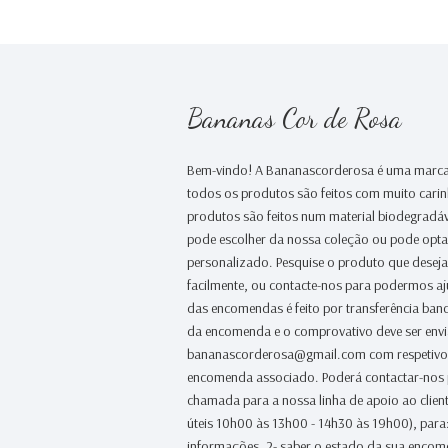
Bananas Cor de Rosa
Bem-vindo! A Bananascorderosa é uma marca
todos os produtos são feitos com muito cari
produtos são feitos num material biodegradáv
pode escolher da nossa coleção ou pode opt
personalizado. Pesquise o produto que desej
facilmente, ou contacte-nos para podermos a
das encomendas é feito por transferência banc
da encomenda e o comprovativo deve ser env
bananascorderosa@gmail.com com respetivo
encomenda associado. Poderá contactar-nos
chamada para a nossa linha de apoio ao clien
úteis 10h00 às 13h00 - 14h30 às 19h00), para:
informações, 2- saber o estado da sua encome