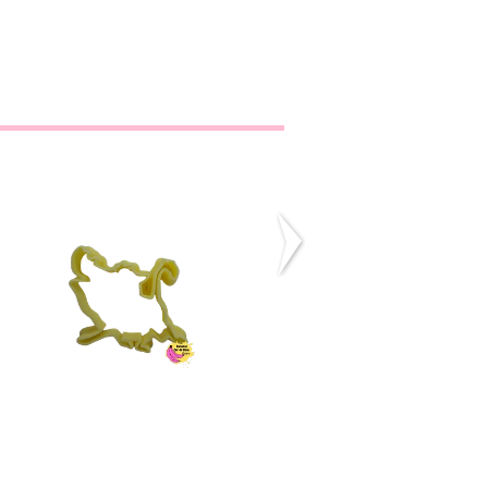
Cortador pumba
Anjo
€2,10
€2,00