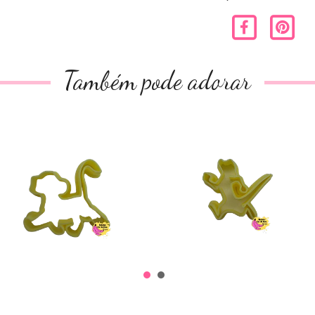
Também pode adorar
Cortador Simba
Cortador timon
€2,00
€2,00