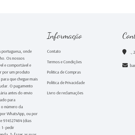
Informação
Con
 portuguesa, onde
Contato
., 
nho. Os nossos
Termos e Condições
el e comportável e
ba
ar por um produto
Politica de Compras
a para que chegue mais
Política de Privacidade
judar. O pagamento
ária antes do envio
Livro de reclamações
iado para
 o número da
 por WhatsApp, ou por
te 914527484 (dias
 1- pedir
nda, 3- fazer as suas