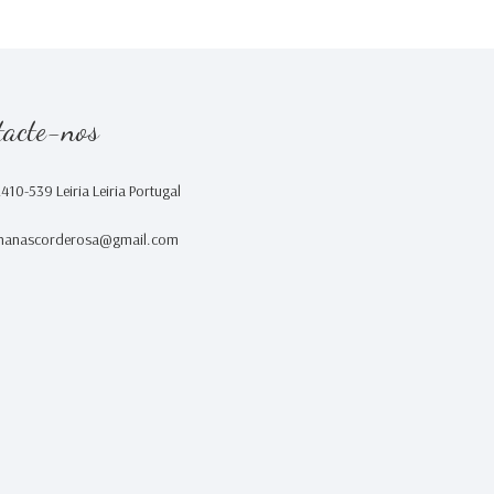
tacte-nos
2410-539 Leiria Leiria Portugal
nanascorderosa@gmail.com